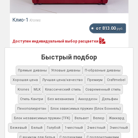
Клио-1
Krones
от 813.00
руб.
Доступен индивидуальный выбор
расцветки
Быстрый подбор
Прямые диваны
Угловые диваны
П-образные диваны
Хорошая цена
Лучшая цена/качество
Премиум
Craftmebel
Krones
MLK
Классический стиль
Современный стиль
Стиль Кантри
Без механизма
Аккордеон
Дельфин
Пенополиуретан
Блок зависимых пружин (Блок Боннель)
Блок независимых пружин (TFK)
Вельвет
Велюр
Жаккард
Бежевый
Белый
Голубой
1-местный
2-местный
3-местный
С ящиком для белья
С подушками
С подлокотниками