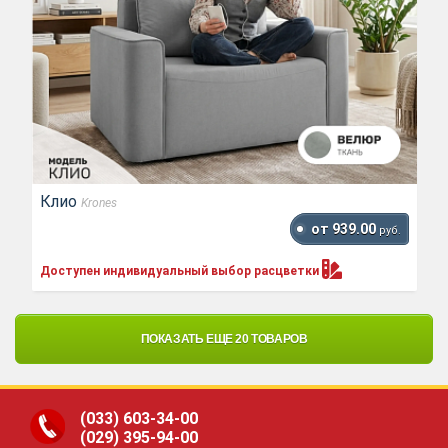
Клио
Krones
от 939.00
руб.
Доступен индивидуальный выбор
расцветки
ПОКАЗАТЬ ЕЩЕ 20 ТОВАРОВ
(033)
603-34-00
(029)
395-94-00