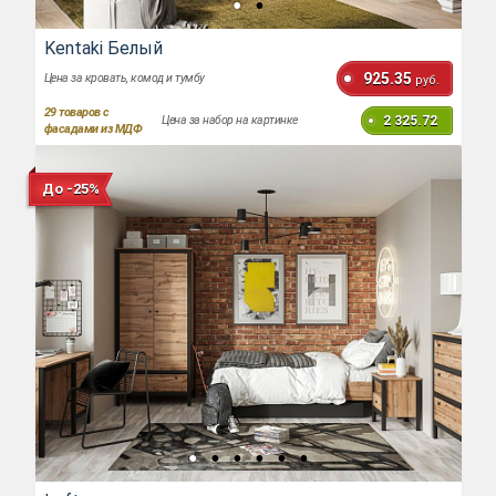
Kentaki Белый
925.35
Цена за кровать, комод и тумбу
руб.
29
товаров с
2 325.72
Цена за набор на картинке
фасадами из МДФ
До -25%