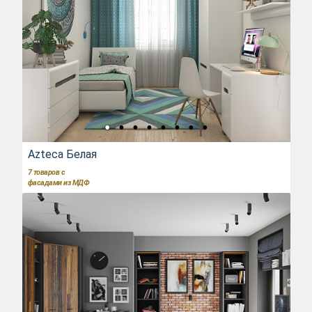
Azteca Белая
7
товаров с
фасадами из МДФ