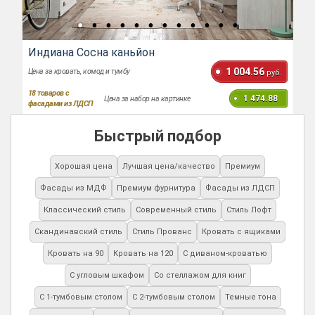
Индиана Сосна каньйон
1 004.56
Цена за кровать, комод и тумбу
руб.
18
товаров с
1 474.88
Цена за набор на картинке
фасадами из ЛДСП
Быстрый подбор
Хорошая цена
Лучшая цена/качество
Премиум
Фасады из МДФ
Премиум фурнитура
Фасады из ЛДСП
Классический стиль
Современный стиль
Стиль Лофт
Скандинавский стиль
Стиль Прованс
Кровать с ящиками
Кровать на 90
Кровать на 120
С диваном-кроватью
С угловым шкафом
Со стеллажом для книг
С 1-тумбовым столом
С 2-тумбовым столом
Темные тона