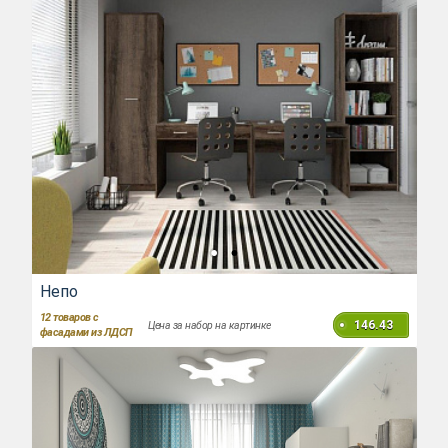
Непо
12
товаров с
146.43
Цена за набор на картинке
фасадами из ЛДСП