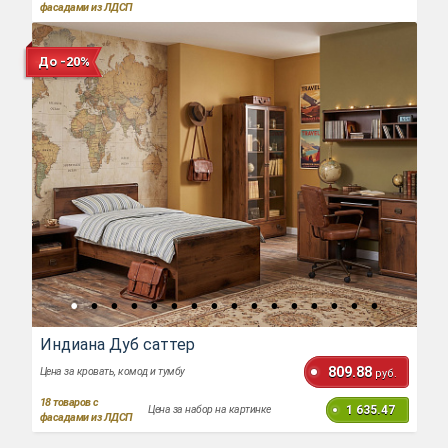
фасадами из ЛДСП
До -20%
Индиана Дуб саттер
809.88
Цена за кровать, комод и тумбу
руб.
18
товаров с
1 635.47
Цена за набор на картинке
фасадами из ЛДСП