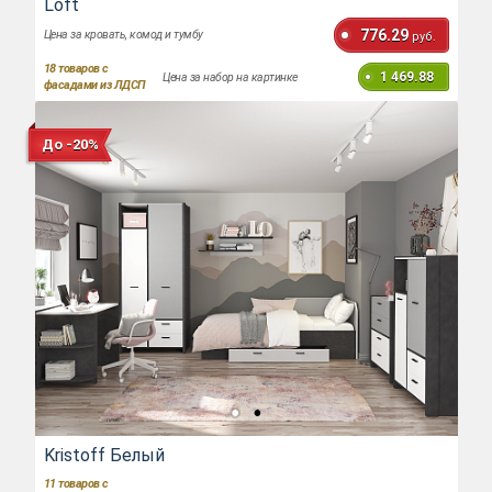
Loft
776.29
Цена за кровать, комод и тумбу
руб.
18
товаров с
1 469.88
Цена за набор на картинке
фасадами из ЛДСП
До -20%
Kristoff Белый
11
товаров с