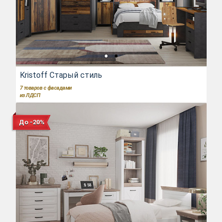
Kristoff Старый стиль
7
товаров с фасадами
из ЛДСП
До -20%