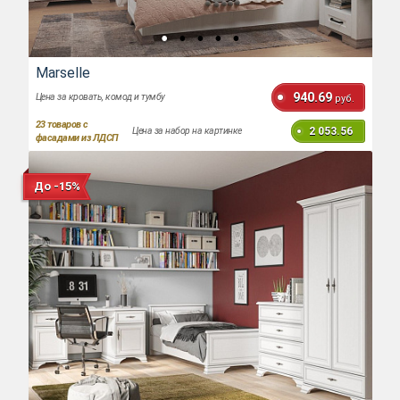
Marselle
940.69
Цена за кровать, комод и тумбу
руб.
23
товаров с
2 053.56
Цена за набор на картинке
фасадами из ЛДСП
До -15%