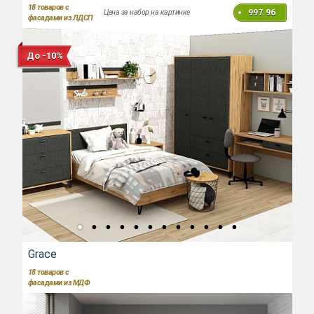
18
товаров с
997.96
Цена за набор на картинке
фасадами из ЛДСП
До -10%
Grace
18
товаров с
фасадами из МДФ