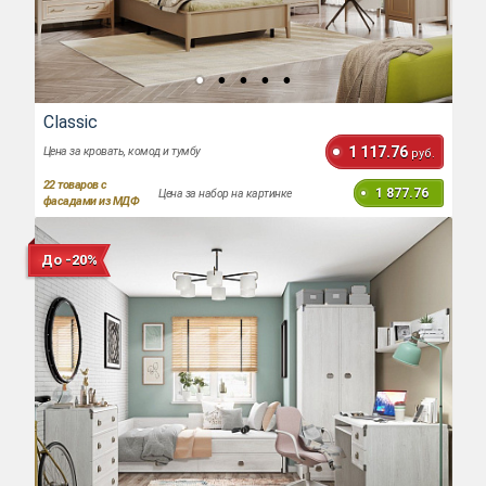
Classic
1 117.76
Цена за кровать, комод и тумбу
руб.
22
товаров с
1 877.76
Цена за набор на картинке
фасадами из МДФ
До -20%