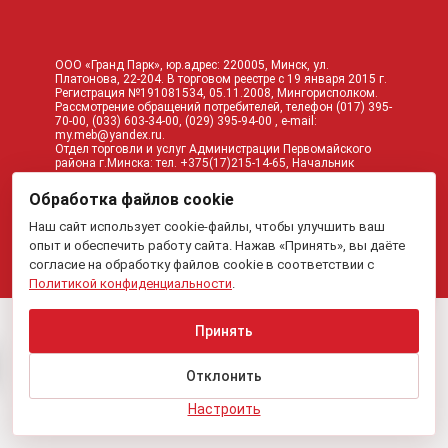
ООО «Гранд Парк», юр.адрес: 220005, Минск, ул.
Платонова, 22-204. В торговом реестре с 19 января 2015 г.
Регистрация №191081534, 05.11.2008, Мингорисполком.
Рассмотрение обращений потребителей, телефон
(017)
395-
70-00,
(033)
603-34-00,
(029)
395-94-00 , e-mail:
my.meb@yandex.ru
.
Отдел торговли и услуг Администрации Первомайского
района г.Минска: тел. +375(17)215-14-65, Начальник
отдела: Жакович Юлия Николаевна.
Вся приведенная на данном сайте информация, включая
Обработка файлов cookie
информацию о ценах, носит исключительно
информационный характер и не является публичной
Наш сайт использует cookie-файлы, чтобы улучшить ваш
офертой.
опыт и обеспечить работу сайта. Нажав «Принять», вы даёте
согласие на обработку файлов cookie в соответствии с
Политикой конфиденциальности
.
Принять
Отклонить
Настроить