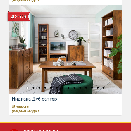
фасадами из ЛДСП
До -20%
Индиана Дуб саттер
15
товаров с
фасадами из ЛДСП