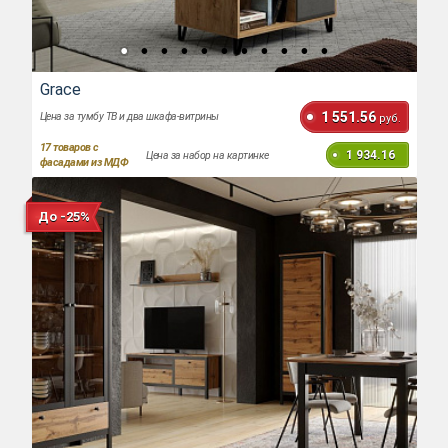
Grace
1 551.56
Цена за тумбу ТВ и два шкафа-витрины
руб.
17
товаров с
1 934.16
Цена за набор на картинке
фасадами из МДФ
До -25%