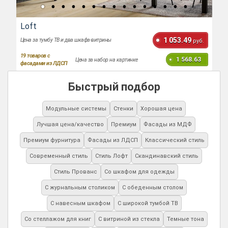
Loft
1 053.49
Цена за тумбу ТВ и два шкафа-витрины
руб.
19
товаров с
1 568.63
Цена за набор на картинке
фасадами из ЛДСП
Быстрый подбор
Модульные системы
Стенки
Хорошая цена
Лучшая цена/качество
Премиум
Фасады из МДФ
Премиум фурнитура
Фасады из ЛДСП
Классический стиль
Современный стиль
Стиль Лофт
Скандинавский стиль
Стиль Прованс
Со шкафом для одежды
С журнальным столиком
С обеденным столом
С навесным шкафом
С широкой тумбой ТВ
Со стеллажом для книг
С витриной из стекла
Темные тона