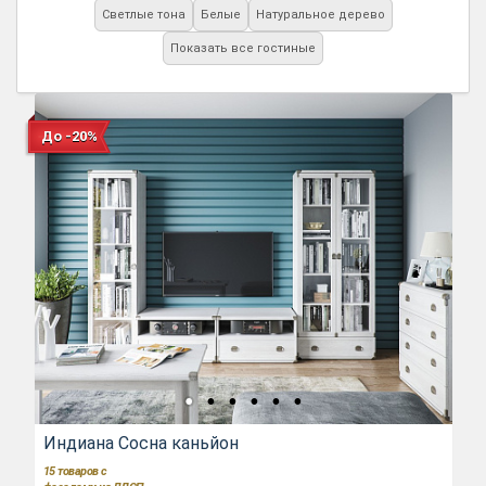
Светлые тона
Белые
Натуральное дерево
Показать все гостиные
До -20%
Индиана Сосна каньйон
15
товаров с