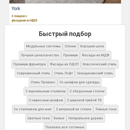
York
6
товаров с
фасадами из МДФ
Быстрый подбор
Модульные системы
Стенки
Хорошая цена
Лучшая цена/качество
Премиум
Фасады из МДФ
Премиум фурнитура
Фасады из ЛДСП
Классический стиль
Современный стиль
Стиль Лофт
Скандинавский стиль
Стиль Прованс
Со шкафом для одежды
С журнальным столиком
С обеденным столом
С навесным шкафом
С широкой тумбой ТВ
Со стеллажом для книг
С витриной из стекла
Темные тона
Светлые тона
Белые
Натуральное дерево
Показать все гостиные