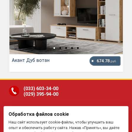
Акант Дуб вотан
674.78
руб.
(033)
603-34-00
(029)
395-94-00
Обработка файлов cookie
ООО «Гранд Парк», юр.адрес: 220005, Минск, ул.
Наш сайт использует cookie-файлы, чтобы улучшить ваш
Платонова, 22-204. В торговом реестре с 19 января 2015 г.
Регистрация №191081534, 05.11.2008, Мингорисполком.
опыт и обеспечить работу сайта. Нажав «Принять», вы даёте
Рассмотрение обращений потребителей, телефон
(017)
395-