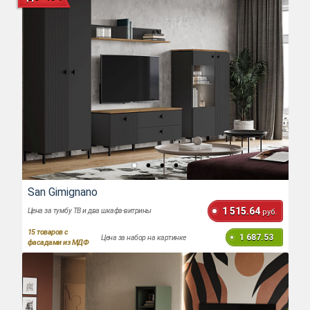
San Gimignano
1 515.64
Цена за тумбу ТВ и два шкафа-витрины
руб.
15
товаров с
1 687.53
Цена за набор на картинке
фасадами из МДФ