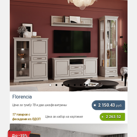
Florencia
2 150.43
Цена за тумбу ТВ и два шкафа-витрины
руб.
17
товаров с
2 263.52
Цена за набор на картинке
фасадами из ЛДСП
До -15%