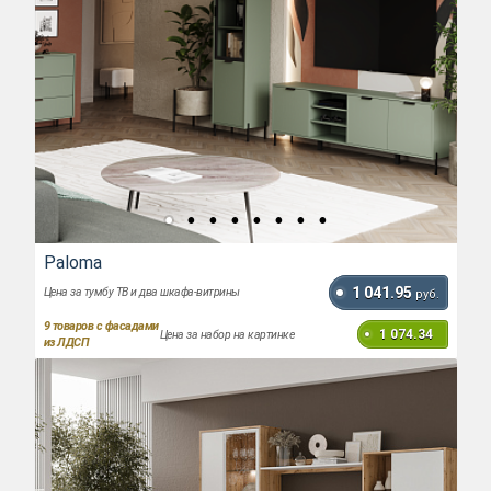
Paloma
1 041.95
Цена за тумбу ТВ и два шкафа-витрины
руб.
9
товаров с фасадами
1 074.34
Цена за набор на картинке
из ЛДСП