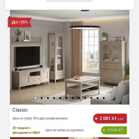
До -15%
Classic
2 081.61
Цена за тумбу ТВ и два шкафа-витрины
руб.
30
товаров с
2 519.27
Цена за набор на картинке
фасадами из МДФ