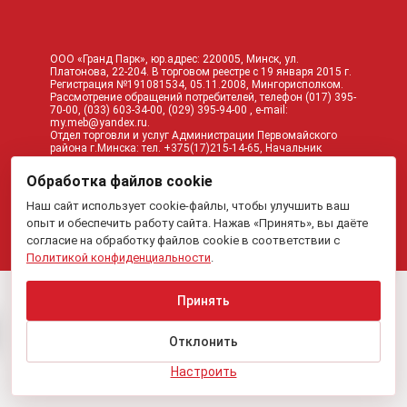
ООО «Гранд Парк», юр.адрес: 220005, Минск, ул.
Платонова, 22-204. В торговом реестре с 19 января 2015 г.
Регистрация №191081534, 05.11.2008, Мингорисполком.
Рассмотрение обращений потребителей, телефон
(017)
395-
70-00,
(033)
603-34-00,
(029)
395-94-00 , e-mail:
my.meb@yandex.ru
.
Отдел торговли и услуг Администрации Первомайского
района г.Минска: тел. +375(17)215-14-65, Начальник
отдела: Жакович Юлия Николаевна.
Вся приведенная на данном сайте информация, включая
Обработка файлов cookie
информацию о ценах, носит исключительно
информационный характер и не является публичной
Наш сайт использует cookie-файлы, чтобы улучшить ваш
офертой.
опыт и обеспечить работу сайта. Нажав «Принять», вы даёте
согласие на обработку файлов cookie в соответствии с
Политикой конфиденциальности
.
Принять
Отклонить
Настроить