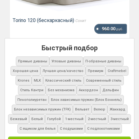
Torino 120 (бескаркасный)
Сонит
960.00
руб.
Быстрый подбор
Прямые диваны
Угловые диваны
П-образные диваны
Хорошая цена
Лучшая цена/качество
Премиум
Craftmebel
Krones
MLK
Классический стиль
Современный стиль
Стиль Кантри
Без механизма
Аккордеон
Дельфин
Пенополиуретан
Блок зависимых пружин (Блок Боннель)
Блок независимых пружин (TFK)
Вельвет
Велюр
Жаккард
Бежевый
Белый
Голубой
1-местный
2-местный
3-местный
С ящиком для белья
С подушками
С подлокотниками