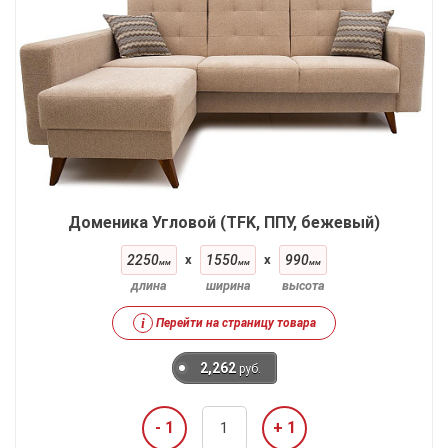
Доменика Угловой (TFK, ППУ, бежевый)
2250
x
1550
x
990
мм
мм
мм
длина
ширина
высота
i
Перейти на страницу товара
2,262
руб.
- 1
+ 1