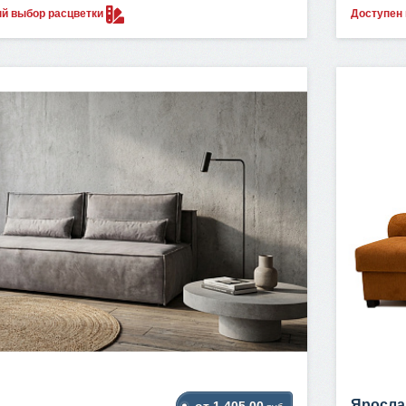
ый выбор
расцветки
Доступен
Яросла
от 1 405.00