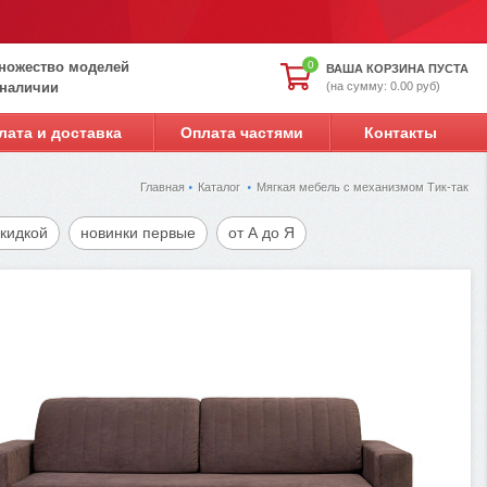
ножество моделей
0
ВАША КОРЗИНА ПУСТА
(на сумму: 0.00 руб)
 наличии
лата и доставка
Оплата частями
Контакты
Главная
Каталог
Мягкая мебель с механизмом Тик-так
скидкой
новинки первые
от А до Я