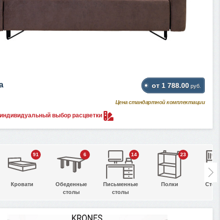
а
от 1 788.00
руб.
Цена стандартной комплектации
 индивидуальный выбор
расцветки
91
6
14
23
Кровати
Обеденные
Письменные
Полки
Стел
столы
столы