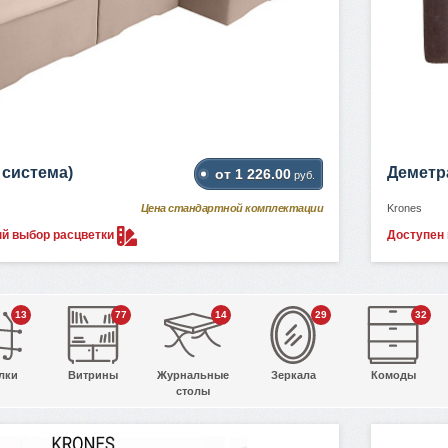
 система)
Деметр
от 1 226.00
руб.
Цена стандартной комплектации
Krones
ый выбор
расцветки
Доступен
13
77
14
29
32
лки
Витрины
Журнальные
Зеркала
Комоды
столы