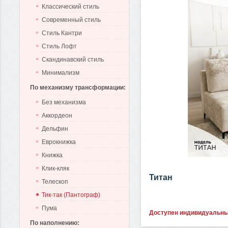
Классический стиль
Современный стиль
Стиль Кантри
Стиль Лофт
Скандинавский стиль
Минимализм
По механизму трансформации:
Без механизма
Аккордеон
Дельфин
Еврокнижка
Книжка
Клик-кляк
Титан
Телескоп
Тик-так (Пантограф)
Пума
Доступен индивидуальн
По наполнению: