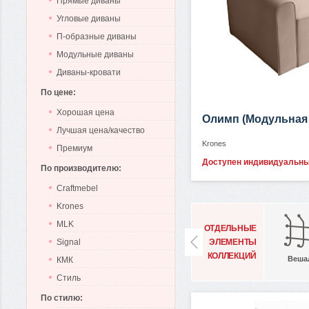
Прямые диваны
Угловые диваны
П-образные диваны
Модульные диваны
Диваны-кровати
По цене:
Хорошая цена
Олимп (Модульная
Лучшая цена/качество
Krones
Премиум
Доступен индивидуальн
По производителю:
Craftmebel
Krones
MLK
ОТДЕЛЬНЫЕ
ЭЛЕМЕНТЫ
Signal
КОЛЛЕКЦИЙ
Веша
КМК
Стиль
По стилю: