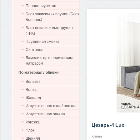
Пенополиуретан
Блок зависимых пружин (Блок
Боннель)
Блок независимых пружин
(TFK)
Пружинная змейка
Синтепон
Ламели с ортопедическим
матрасом
По материалу обивки:
Вельвет
Велюр
Жаккард
Искусственная кожа/экокожа
Искусственная замша
Рогожка
Цезарь-4 Lux
Флок
Krones
Шенилл