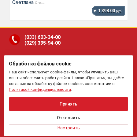
Светлана
Стиль
1 398.00
руб.
(033)
603-34-00
(029)
395-94-00
Обработка файлов cookie
ООО «Гранд Парк», юр.адрес: 220005, Минск, ул.
Наш сайт использует cookie-файлы, чтобы улучшить ваш
Платонова, 22-204. В торговом реестре с 19 января 2015 г.
Регистрация №191081534, 05.11.2008, Мингорисполком.
опыт и обеспечить работу сайта. Нажав «Принять», вы даёте
Рассмотрение обращений потребителей, телефон
(017)
395-
согласие на обработку файлов cookie в соответствии с
70-00,
(033)
603-34-00,
(029)
395-94-00 , e-mail:
Политикой конфиденциальности
.
my.meb@yandex.ru
.
Отдел торговли и услуг Администрации Первомайского
района г.Минска: тел. +375(17)215-14-65, Начальник
отдела: Жакович Юлия Николаевна.
Принять
Вся приведенная на данном сайте информация, включая
информацию о ценах, носит исключительно
информационный характер и не является публичной
Отклонить
офертой.
Настроить