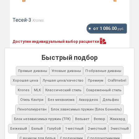
Тесей-3
Krones
от 1 086.00
руб.
Доступен индивидуальный выбор
расцветки
Быстрый подбор
Прямые диваны
Угловые диваны
П-образные диваны
Хорошая цена
Лучшая цена/качество
Премиум
Craftmebel
Krones
MLK
Классический стиль
Современный стиль
Стиль Кантри
Без механизма
Аккордеон
Дельфин
Пенополиуретан
Блок зависимых пружин (Блок Боннель)
Блок независимых пружин (TFK)
Вельвет
Велюр
Жаккард
Бежевый
Белый
Голубой
1-местный
2-местный
3-местный
С ящиком для белья
С подушками
С подлокотниками