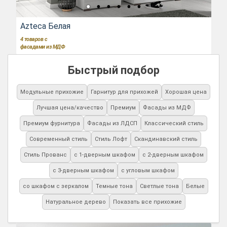
Azteca Белая
4
товаров с
фасадами из МДФ
Быстрый подбор
Модульные прихожие
Гарнитур для прихожей
Хорошая цена
Лучшая цена/качество
Премиум
Фасады из МДФ
Премиум фурнитура
Фасады из ЛДСП
Классический стиль
Современный стиль
Стиль Лофт
Скандинавский стиль
Стиль Прованс
с 1-дверным шкафом
с 2-дверным шкафом
с 3-дверным шкафом
с угловым шкафом
со шкафом с зеркалом
Темные тона
Светлые тона
Белые
Натуральное дерево
Показать все прихожие