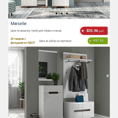
Marselle
835.96
Цена за вешалку, тумбу для обуви и комод
руб.
20
товаров с
937.51
Цена за набор на картинке
фасадами из ЛДСП