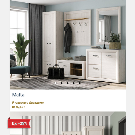
Malta
9
товаров с фасадами
из ЛДСП
До -25%