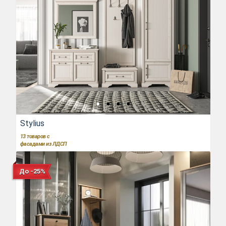
Stylius
13
товаров с
фасадами из ЛДСП
До -25%