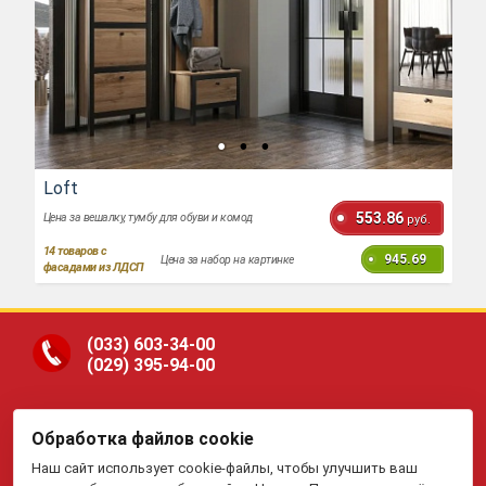
Loft
553.86
Цена за вешалку, тумбу для обуви и комод
руб.
14
товаров с
945.69
Цена за набор на картинке
фасадами из ЛДСП
(033)
603-34-00
(029)
395-94-00
Обработка файлов cookie
ООО «Гранд Парк», юр.адрес: 220005, Минск, ул.
Наш сайт использует cookie-файлы, чтобы улучшить ваш
Платонова, 22-204. В торговом реестре с 19 января 2015 г.