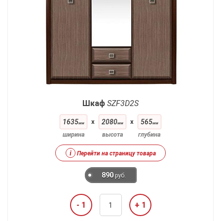
Шкаф
SZF3D2S
1635
x
2080
x
565
мм
мм
мм
ширина
высота
глубина
i
Перейти на страницу товара
890
руб.
- 1
+ 1