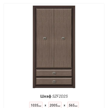
Шкаф
SZF2D2S
1035
x
2005
x
565
мм
мм
мм