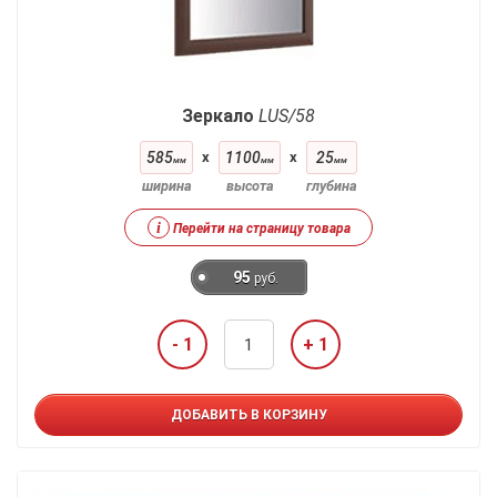
Зеркало
LUS/58
585
x
1100
x
25
мм
мм
мм
ширина
высота
глубина
i
Перейти на страницу товара
95
руб.
- 1
+ 1
ДОБАВИТЬ В КОРЗИНУ