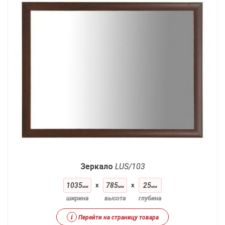
Зеркало
LUS/103
1035
x
785
x
25
мм
мм
мм
ширина
высота
глубина
i
Перейти на страницу товара