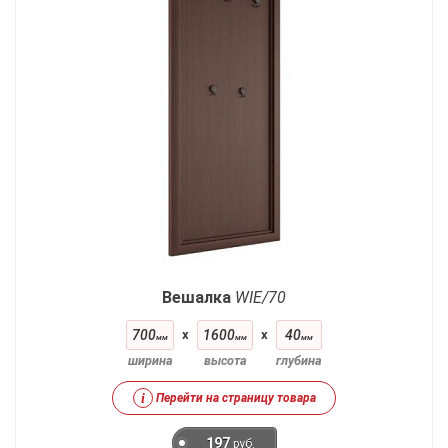
Вешалка
WIE/70
700
x
1600
x
40
мм
мм
мм
ширина
высота
глубина
i
Перейти на страницу товара
197
руб.