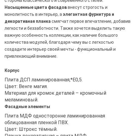
стороны классического и современного стилей.
Насыщенные
цвета фасадов
внесут строгость и
монолитность в интерьер, а
элегантная фурнитура и
декоративная планка
смягчат первое впечатление, добавив
легкости и беззаботности. Также хочется выделить такую
важную особенность коллекции, как наличие большого
количества модулей, благодаря чему вы с легкостью
создадите интерьер своей мечты - функциональный и
привлекающий внимание.
Корпус
Плита ДСП ламинированная,*Е0,5.
Цвет: Венге магия.
Материал для кромок деталей – кромочный
меламиновый.
Фасадные элементы
Плита МДФ односторонне ламинированная
облицованная пленкой ПВХ.
Цвет: Штрокс тёмный.
Планка декоративная – плита МДФ.