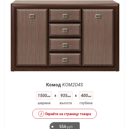
Комод
KOM2D4S
1500
x
935
x
400
мм
мм
мм
ширина
высота
глубина
i
Перейти на страницу товара
556
руб.