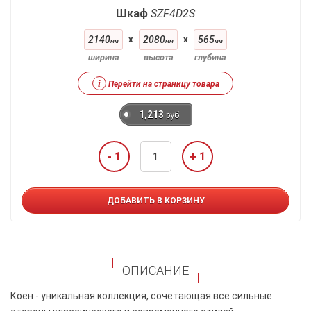
Шкаф
SZF4D2S
2140
x
2080
x
565
мм
мм
мм
ширина
высота
глубина
i
Перейти на страницу товара
1,213
руб.
- 1
+ 1
ДОБАВИТЬ В КОРЗИНУ
ОПИСАНИЕ
Коен - уникальная коллекция, сочетающая все сильные