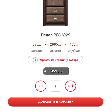
Пенал
REG1D2S
585
x
2005
x
400
мм
мм
мм
ширина
высота
глубина
i
Перейти на страницу товара
359
руб.
- 1
+ 1
ДОБАВИТЬ В КОРЗИНУ